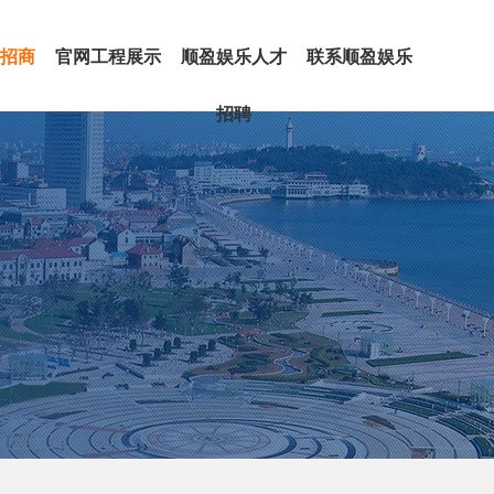
招商
官网工程展示
顺盈娱乐人才
联系顺盈娱乐
闻
态
房屋建筑
市政公路
机电安装
装饰装修
钢结构
招聘