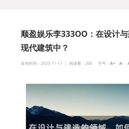
顺盈娱乐李333OO：在设计
现代建筑中？
发布时间：2025-11-17
|
阅读量：
206
字号：
A+
A-