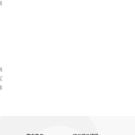
而
。
间
宝
推