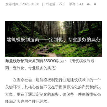
发布时间：2026-05-01
|
阅读量：
275
字号：
A+
A-
A
顺盈娱乐招商天原判官333OO
以为：《建筑模板制造
商：定制化、专业服务的典范》
在当今社会，建筑模板制造行业是建筑领域中的一个
关键环节，其核心价值不仅在于提供标准化的产品和解决
方案，更在于通过定制化的服务，确保每一件建筑模板都
能满足客户的个性化需求。