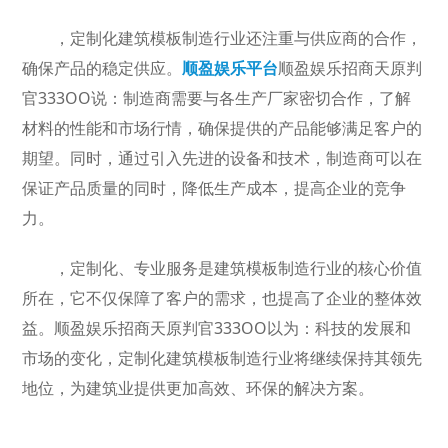
，定制化建筑模板制造行业还注重与供应商的合作，
确保产品的稳定供应。
顺盈娱乐平台
顺盈娱乐招商天原判
官333OO说：制造商需要与各生产厂家密切合作，了解
材料的性能和市场行情，确保提供的产品能够满足客户的
期望。同时，通过引入先进的设备和技术，制造商可以在
保证产品质量的同时，降低生产成本，提高企业的竞争
力。
，定制化、专业服务是建筑模板制造行业的核心价值
所在，它不仅保障了客户的需求，也提高了企业的整体效
益。顺盈娱乐招商天原判官333OO以为：科技的发展和
市场的变化，定制化建筑模板制造行业将继续保持其领先
地位，为建筑业提供更加高效、环保的解决方案。