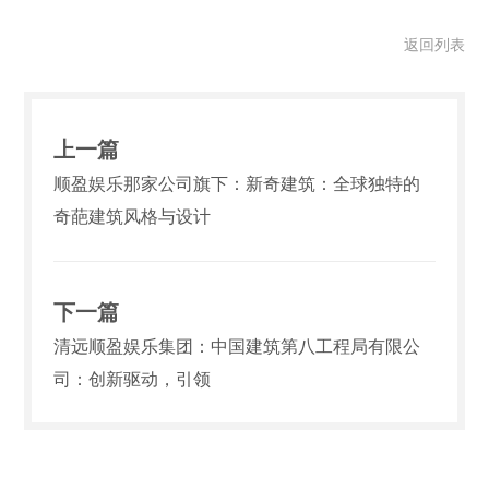
返回列表
上一篇
顺盈娱乐那家公司旗下：新奇建筑：全球独特的
奇葩建筑风格与设计
下一篇
清远顺盈娱乐集团：中国建筑第八工程局有限公
司：创新驱动，引领