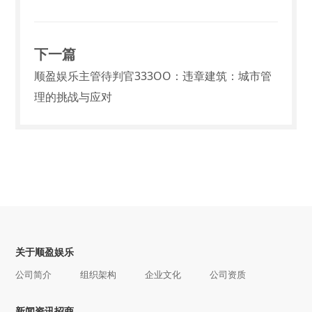
下一篇
顺盈娱乐主管待判官333OO：违章建筑：城市管
理的挑战与应对
关于顺盈娱乐
公司简介
组织架构
企业文化
公司资质
新闻资讯招商